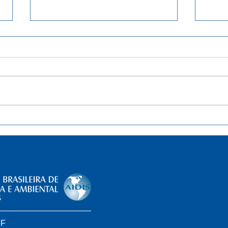
Separação de resíduos sólidos
List
de lixo será obrigatória do DF.
quas
Entenda
brasi
Soci
impl
legis
DF