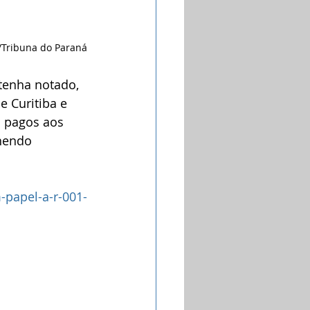
/Tribuna do Paraná
tenha notado, 
 Curitiba e 
s pagos aos 
hendo 
-papel-a-r-001-