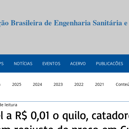
ção Brasileira de Engenharia Sanitária 
PS
NOTÍCIAS
EVENTOS
ACERVO
PUBLICAÇÕES
a
2025
2024
2023
2022
2021
Conte
e leitura
 a R$ 0,01 o quilo, catado