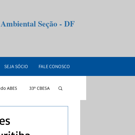
e Ambiental Seção - DF
SEJA SÓCIO
FALE CONOSCO
údo ABES
33º CBESA
res