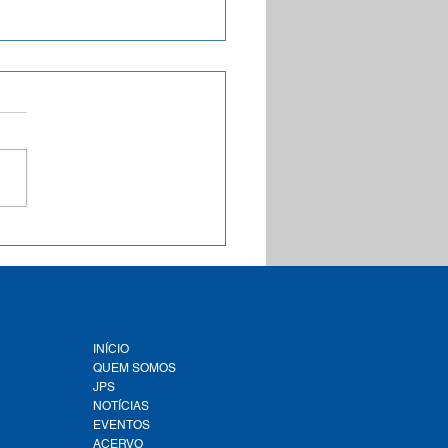
a inédita aponta que
e 1,9 mil municípios
leiros estão com a Tarifa
al de Água e Esgoto
ementada conforme a
lação federal
INÍCIO
QUEM SOMOS
JPS
NOTÍCIAS
EVENTOS
ACERVO