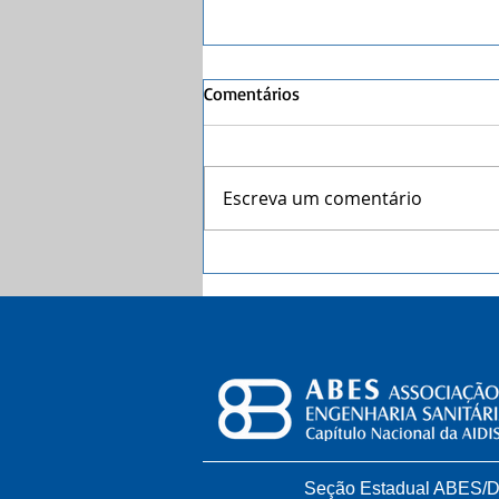
Comentários
Escreva um comentário
Coleta seletiva com catadores
faz dez anos no DF
Seção Estadual ABES/