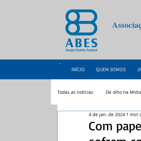
Associa
INÍCIO
QUEM SOMOS
J
Todas as notícias
De olho na Mídi
4 de jan. de 2024
1 min d
eventos
2026
Com papel