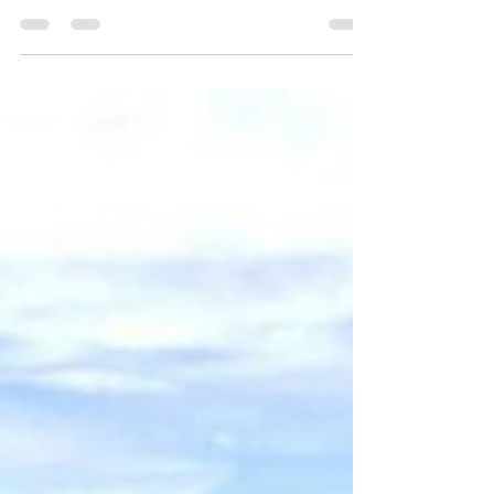
de 2024 Foto: Reprodução / Marcelo
Casall Jr | Agência Brasil Celular, TV, pilha,
computador: o...