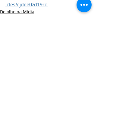
icles/cjdee0zd19ro
De olho na Mídia
2025
Posts recentes
Ver tudo