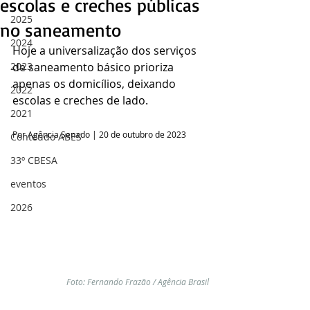
escolas e creches públicas
2025
no saneamento
2024
Hoje a universalização dos serviços 
2023
de saneamento básico prioriza 
apenas os domicílios, deixando 
2022
escolas e creches de lado.
2021
Por Agência Senado | 20 de outubro de 2023
Conteúdo ABES
33º CBESA
eventos
2026
Foto: Fernando Frazão / Agência Brasil