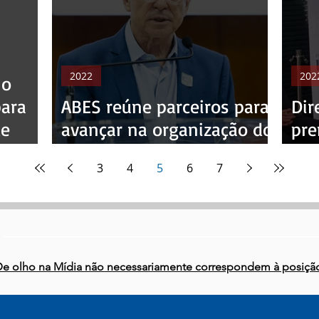
2022
202
 o
para
ABES reúne parceiros para
Dir
de
avançar na organização do
pre
33º CBESA
De
3
4
5
6
7
 De olho na Mídia não necessariamente correspondem à posiçã