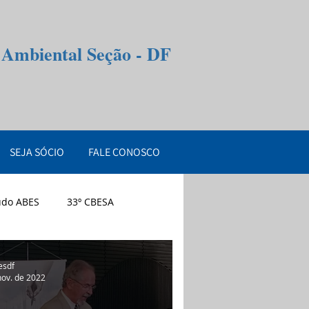
e Ambiental Seção - DF
SEJA SÓCIO
FALE CONOSCO
údo ABES
33º CBESA
esdf
nov. de 2022