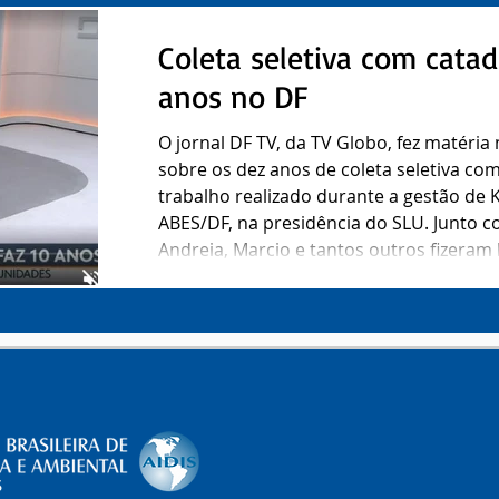
Coleta seletiva com catad
anos no DF
O jornal DF TV, da TV Globo, fez matéria no último dia 19 de maio
sobre os dez anos de coleta seletiva co
trabalho realizado durante a gestão de 
ABES/DF, na presidência do SLU. Junto co
Andreia, Marcio e tantos outros fizeram
totalmente a gestão de resíduos na capita
o fechamento do lixão, a inauguração do 
contratação das cooperativas de cata