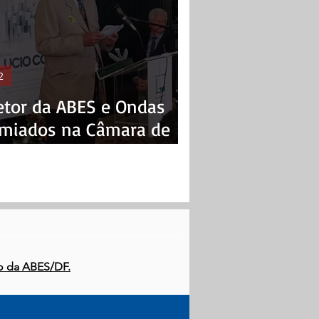
2
etor da ABES e Ondas
miados na Câmara de
putados
o da ABES/DF.