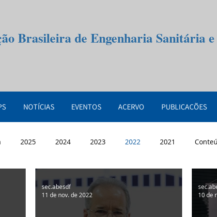
ção Brasileira de Engenharia Sanitária 
PS
NOTÍCIAS
EVENTOS
ACERVO
PUBLICAÇÕES
a
2025
2024
2023
2022
2021
Conte
sec.abesdf
sec.ab
11 de nov. de 2022
10 de 