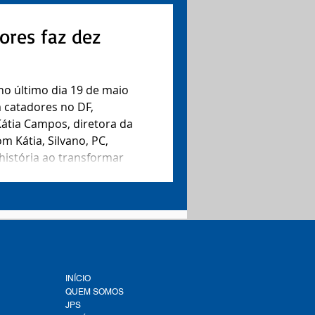
ores faz dez
m catadores no DF,
Kátia Campos, diretora da
m Kátia, Silvano, PC,
 história ao transformar
l federal, o que incluiu
aterro sanitário e a
INÍCIO
QUEM SOMOS
JPS