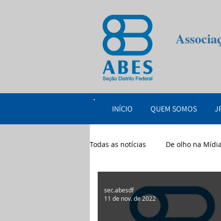
Associa
INÍCIO
QUEM SOMOS
J
Todas as notícias
De olho na Mídi
eventos
2026
sec.abesdf
11 de nov. de 2022