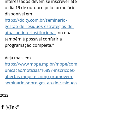
interessados devem se inscrever até 
o dia 19 de outubro pelo formulário 
disponível em 
https://doity.com.br/seminario-
gestao-de-residuos-estrategias-de-
atuacao-interinstitucional
, no qual 
também é possível conferir a 
programação completa."
Veja mais em 
https://www.mppe.mp.br/mppe/com
unicacao/noticias/16897-inscricoes-
abertas-mppe-e-cnmp-promovem-
seminario-sobre-gestao-de-residuos
2022