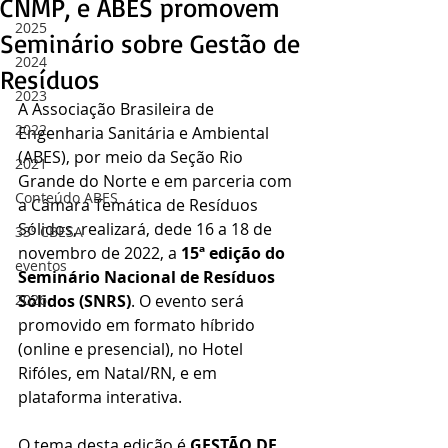
CNMP, e ABES promovem
2025
Seminário sobre Gestão de
2024
Resíduos
2023
A Associação Brasileira de 
2022
Engenharia Sanitária e Ambiental 
(ABES), por meio da Seção Rio 
2021
Grande do Norte e em parceria com 
Conteúdo ABES
a Câmara Temática de Resíduos 
Sólidos, realizará, dede 16 a 18 de 
33º CBESA
novembro de 2022, a 
15ª edição do 
eventos
Seminário Nacional de Resíduos 
2026
Sólidos (SNRS)
. O evento será 
promovido em formato híbrido 
(online e presencial), no Hotel 
Rifóles, em Natal/RN, e em 
plataforma interativa.
O tema desta edição é 
GESTÃO DE 