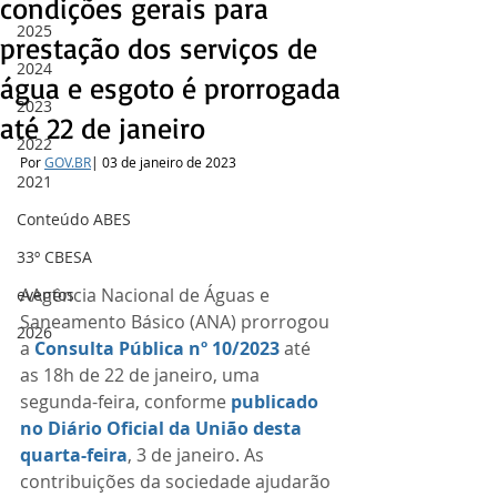
condições gerais para
2025
prestação dos serviços de
2024
água e esgoto é prorrogada
2023
até 22 de janeiro
2022
Por 
GOV.BR
| 03 de janeiro de 2023
2021
Conteúdo ABES
33º CBESA
AAgência Nacional de Águas e 
eventos
Saneamento Básico (ANA) prorrogou 
2026
a 
Consulta Pública nº 10/2023
 até 
as 18h de 22 de janeiro, uma 
segunda-feira, conforme 
publicado 
no Diário Oficial da União desta 
quarta-feira
, 3 de janeiro. As 
contribuições da sociedade ajudarão 