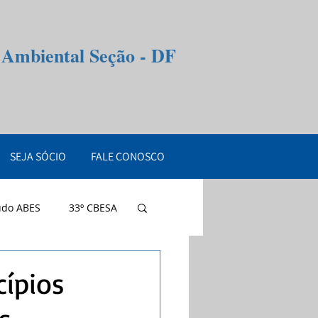
e Ambiental Seção - DF
SEJA SÓCIO
FALE CONOSCO
údo ABES
33º CBESA
cípios