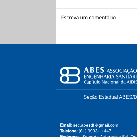
Por GOV.BR| 22 de dezembro
de 2023 A Comissão de Valores
Escreva um comentário
Mobiliários (CVM) inicia hoje,
22/12/2023, consulta pública
sobre proposta de...
Seção Estadual ABES/
Email:
sec.abesdf@gmail.com
Telefone:
(61) 99931-1447
Endereço:
Setor de Autarquias Sul, Qua