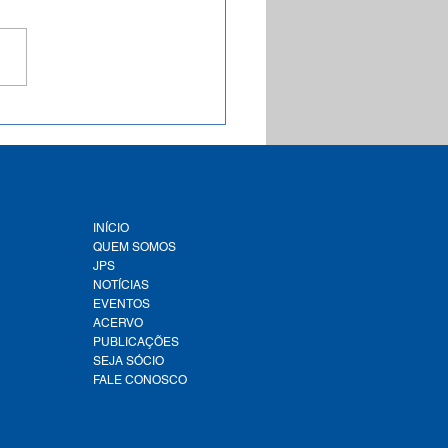
recebe contribuições para
a de referência sobre
cadores de avaliação de
mpenho da prestação dos
iços de água e esgoto
INÍCIO
QUEM SOMOS
JPS
NOTÍCIAS
EVENTOS
ACERVO
PUBLICAÇÕES
SEJA SÓCIO
FALE CONOSCO