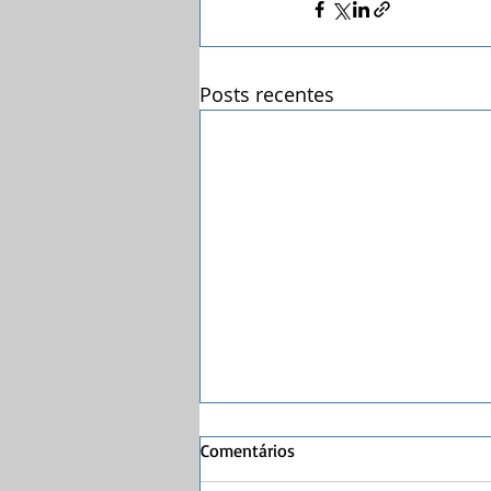
Posts recentes
CVM inicia consulta pública
Comentários
sobre as regras do ProRecicle