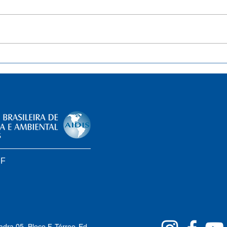
Ministério Público lança
ANA 
publicação sobre gestão de
norm
resíduos
indi
dese
serv
DF
dra 05, Bloco F, Térreo. Ed.