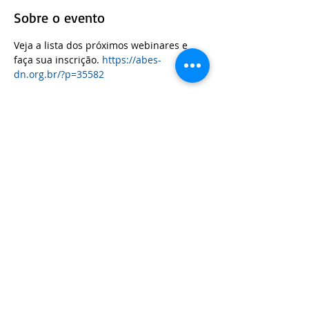
Sobre o evento
Veja a lista dos próximos webinares e 
faça sua inscrição. 
https://abes-
dn.org.br/?p=35582
Compartilhe esse evento
Seção Estadual ABES/DF
Email:
sec.abesdf@gmail.com
Telefone:
(61) 99931-1447
Endereço:
Setor de Autarquias Sul, Quadra 05, Bloco F, Térreo.
Ed. da Associação Brasileira de Municípios - Brasília, DF,
70070-
910