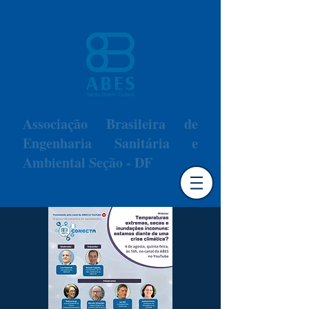
Associação Brasileira de
Engenharia Sanitária e
Ambiental Seção - DF