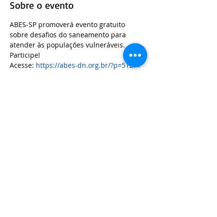
Sobre o evento
ABES-SP promoverá evento gratuito 
sobre desafios do saneamento para 
atender às populações vulneráveis. 
Participe!
Acesse: 
https://abes-dn.org.br/?p=51271
Compartilhe esse evento
Seção Estadual ABES/DF
Email:
sec.abesdf@gmail.com
Telefone:
(61) 99931-1447
Endereço:
Setor de Autarquias Sul, Quadra 05, Bloco F, Térreo.