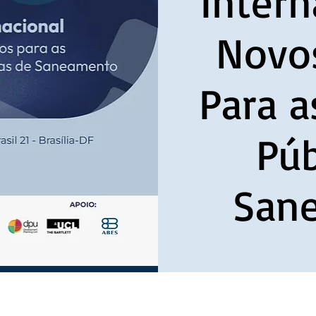
Intern
Novo
Para 
Púb
San