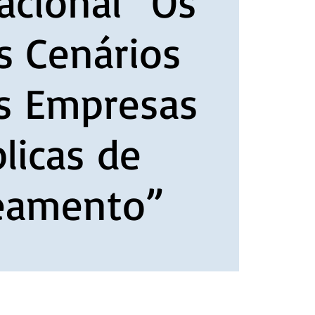
acional “Os
s Cenários
as Empresas
licas de
eamento”