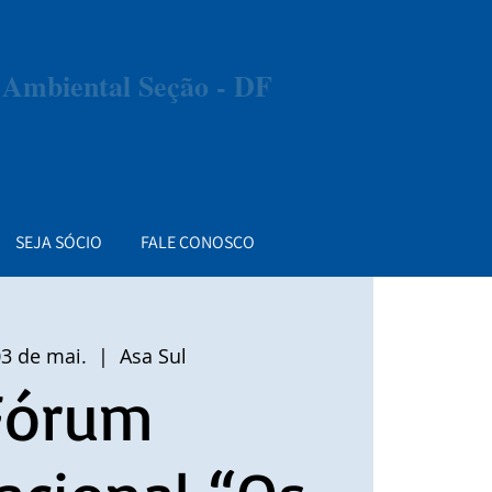
e Ambiental Seção - DF
SEJA SÓCIO
FALE CONOSCO
03 de mai.
  |  
Asa Sul
Fórum