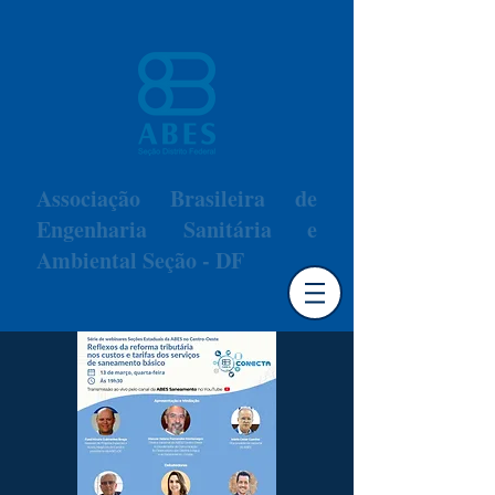
Associação Brasileira de
Engenharia Sanitária e
Ambiental Seção - DF