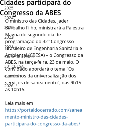
Cidades participará do
2025
Congresso da ABES
2024
O ministro das Cidades, Jader 
2023
Barbalho Filho, ministrará a Palestra 
Magna do segundo dia de 
2022
programação do 32° Congresso 
2021
Brasileiro de Engenharia Sanitária e 
Ambiental (CBESA) – o Congresso da 
Conteúdo ABES
ABES, na terça-feira, 23 de maio. O 
33º CBESA
convidado abordará o tema “Os 
caminhos da universalização dos 
eventos
serviços de saneamento”, das 9h15 
2026
às 10h15.
Leia mais em 
https://portaldocerrado.com/sanea
mento-ministro-das-cidades-
participara-do-congresso-da-abes/