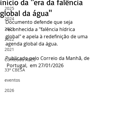
início da "era da falência
2025
global da água"
2024
Documento defende que seja 
2023
reconhecida a "falência hídrica 
global" e apela à redefinição de uma 
2022
agenda global da água.
2021
Publicado pelo Correio da Manhã, de 
Conteúdo ABES
 Portugal,  em 27/01/2026
33º CBESA
eventos
2026