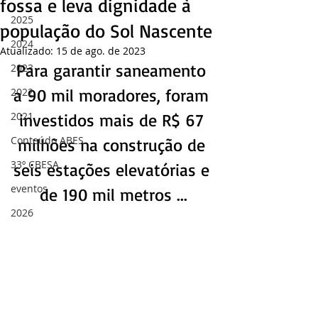
fossa e leva dignidade à
2025
população do Sol Nascente
2024
Atualizado:
15 de ago. de 2023
Para garantir saneamento 
2023
a 90 mil moradores, foram 
2022
2021
investidos mais de R$ 67 
Conteúdo ABES
milhões na construção de 
33º CBESA
seis estações elevatórias e 
eventos
de 190 mil metros ...
2026