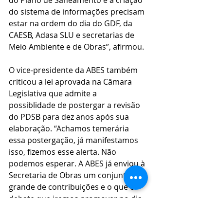
do sistema de informações precisam 
estar na ordem do dia do GDF, da 
CAESB, Adasa SLU e secretarias de 
Meio Ambiente e de Obras”, afirmou. 
O vice-presidente da ABES também 
criticou a lei aprovada na Câmara 
Legislativa que admite a 
possiblidade de postergar a revisão 
do PDSB para dez anos após sua 
elaboração. “Achamos temerária 
essa postergação, já manifestamos 
isso, fizemos esse alerta. Não 
podemos esperar. A ABES já enviou à 
Secretaria de Obras um conjunto 
grande de contribuições e o que o 
debate que iremos promover no dia 
13 de junho tem o objetivo de reunir 