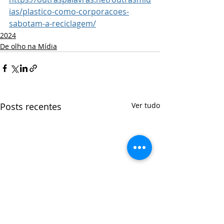
ias/plastico-como-corporacoes-
sabotam-a-reciclagem/
2024
De olho na Mídia
Posts recentes
Ver tudo