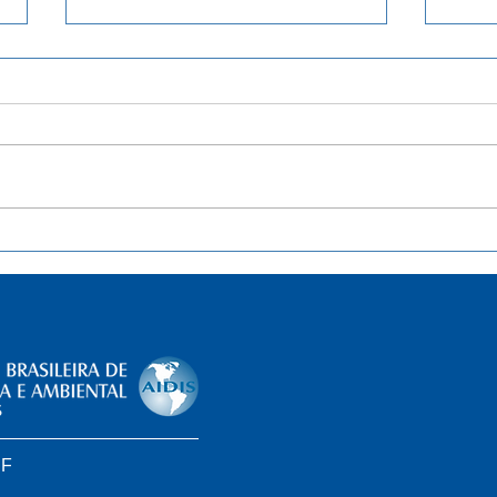
Separação de resíduos sólidos
List
de lixo será obrigatória do DF.
quas
Entenda
brasi
Soci
impl
legis
DF