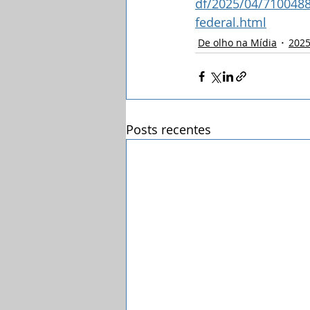
df/2025/04/7100488-
federal.html
De olho na Mídia
202
Posts recentes