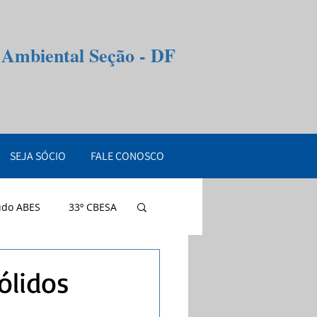
e Ambiental Seção - DF
SEJA SÓCIO
FALE CONOSCO
údo ABES
33º CBESA
ólidos