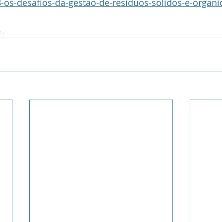
os-desafios-da-gestao-de-residuos-solidos-e-organic
5