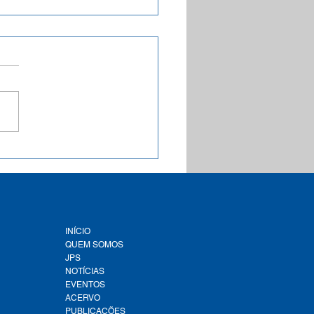
a inédita aponta que
e 1,9 mil municípios
leiros estão com a Tarifa
al de Água e Esgoto
ementada conforme a
lação federal
INÍCIO
QUEM SOMOS
JPS
NOTÍCIAS
EVENTOS
ACERVO
PUBLICAÇÕES