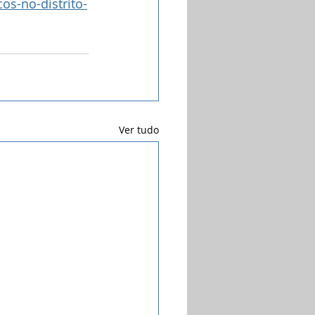
os-no-distrito-
Ver tudo