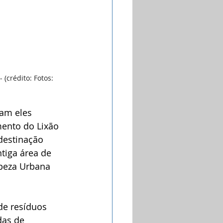
(crédito: Fotos: 
jam eles 
ento do Lixão 
destinação 
tiga área de 
mpeza Urbana 
de resíduos 
das de 