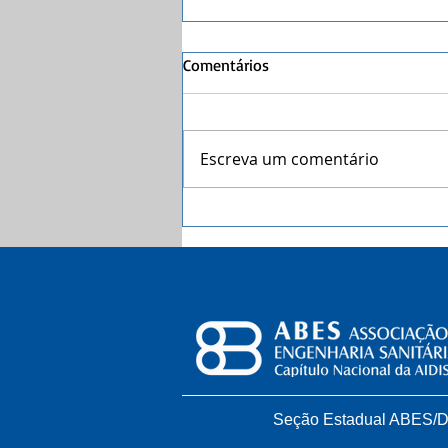
Comentários
Escreva um comentário
Coleta seletiva com catadores
faz dez anos no DF
Seção Estadual ABES/