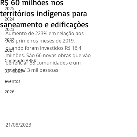
R$ 60 milhões nos
2025
territórios indígenas para
2024
saneamento e edificações
2023
Aumento de 223% em relação aos 
2022
seis primeiros meses de 2019, 
quando foram investidos R$ 16,4 
2021
milhões. São 66 novas obras que vão 
Conteúdo ABES
beneficiar 38 comunidades e um 
total de 13 mil pessoas
33º CBESA
eventos
2026
21/08/2023