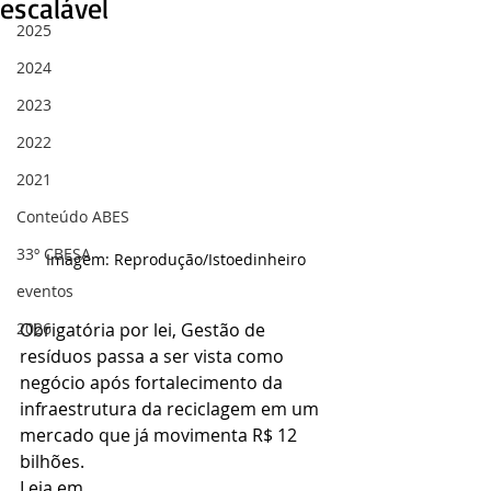
escalável
2025
2024
2023
2022
2021
Conteúdo ABES
33º CBESA
Imagem: Reprodução/Istoedinheiro
eventos
Obrigatória por lei, Gestão de 
2026
resíduos passa a ser vista como 
negócio após fortalecimento da 
infraestrutura da reciclagem em um 
mercado que já movimenta R$ 12 
bilhões. 
Leia em 