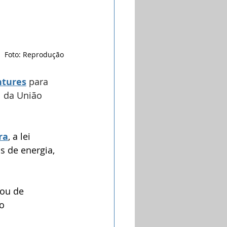
Foto: Reprodução
tures
 para 
l da União 
ra
, a lei 
s de energia, 
ou de 
o 