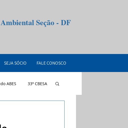
e Ambiental Seção - DF
SEJA SÓCIO
FALE CONOSCO
údo ABES
33º CBESA