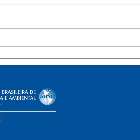
Separação de resíduos sólidos
List
de lixo será obrigatória do DF.
quas
Entenda
brasi
Soci
impl
legis
DF