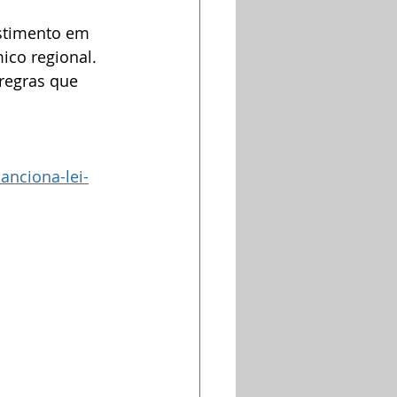
estimento em 
ico regional. 
regras que 
nciona-lei-