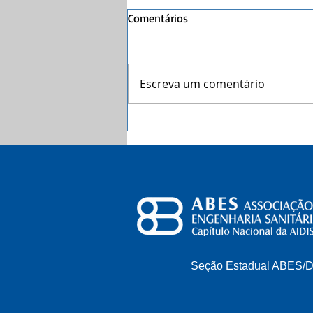
Comentários
Escreva um comentário
Coleta seletiva com catadores
faz dez anos no DF
Seção Estadual ABES/