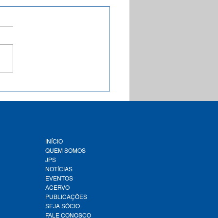
a inédita aponta que
e 1,9 mil municípios
leiros estão com a Tarifa
al de Água e Esgoto
ementada conforme a
lação federal
INÍCIO
QUEM SOMOS
JPS
NOTÍCIAS
EVENTOS
ACERVO
PUBLICAÇÕES
SEJA SÓCIO
FALE CONOSCO