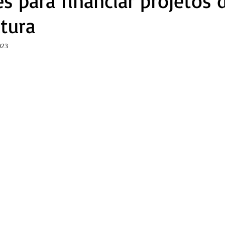
s para financiar projetos 
utura
023