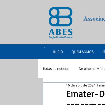
Associa
INÍCIO
QUEM SOMOS
J
Todas as notícias
De olho na Mídi
16 de abr. de 2024
1 min
eventos
2026
Emater-D