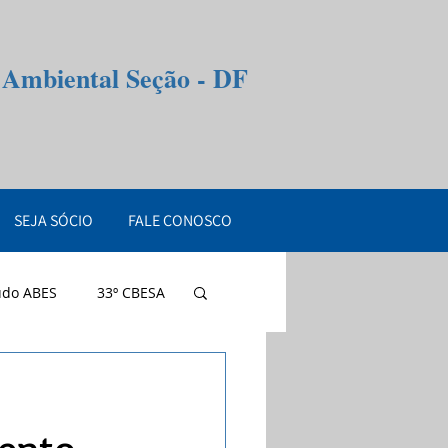
e Ambiental Seção - DF
SEJA SÓCIO
FALE CONOSCO
údo ABES
33º CBESA