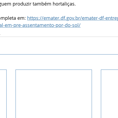
guem produzir também hortaliças.
ompleta em: 
https://emater.df.gov.br/emater-df-entre
al-em-pre-assentamento-por-do-sol/
a