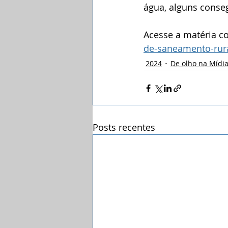
água, alguns conse
Acesse a matéria c
de-saneamento-rur
2024
De olho na Mídi
Posts recentes