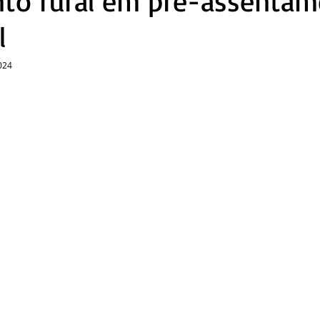
to rural em pré-assentam
l
024