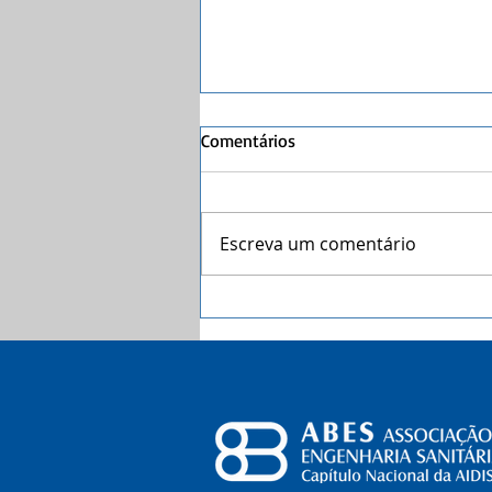
Comentários
Escreva um comentário
Coleta seletiva com catadores
faz dez anos no DF