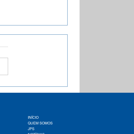
a inédita aponta que
e 1,9 mil municípios
leiros estão com a Tarifa
al de Água e Esgoto
ementada conforme a
lação federal
INÍCIO
QUEM SOMOS
JPS