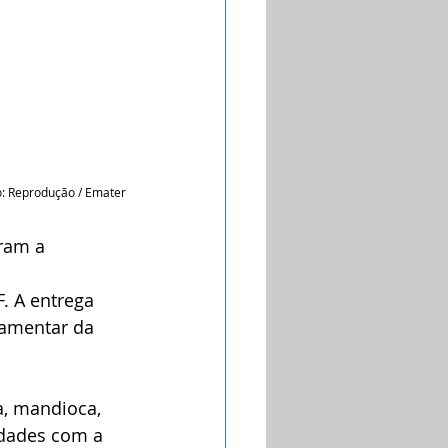
o: Reprodução / Emater
ram a 
 
 A entrega 
lamentar da 
, mandioca, 
ldades com a 