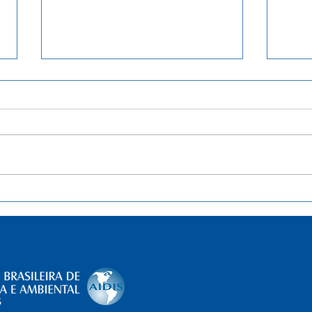
Separação de resíduos sólidos
List
de lixo será obrigatória do DF.
quas
Entenda
brasi
Soci
impl
legis