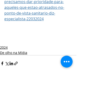
precisamos-dar-prioridade-para-
aqueles-que-estao-atrasados-no-
ponto-de-vista-sanitario-diz-
especialista-22032024
2024
De olho na Mídia
Posts recentes
Ver tudo