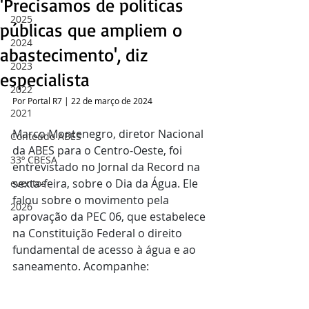
'Precisamos de políticas
2025
públicas que ampliem o
2024
abastecimento', diz
2023
especialista
2022
Por Portal R7 | 22 de março de 2024
2021
Marco Montenegro, diretor Nacional 
Conteúdo ABES
da ABES para o Centro-Oeste, foi 
33º CBESA
entrevistado no Jornal da Record na 
sexta-feira, sobre o Dia da Água. Ele 
eventos
falou sobre o movimento pela 
2026
aprovação da PEC 06, que estabelece 
na Constituição Federal o direito 
fundamental de acesso à água e ao 
saneamento. Acompanhe: