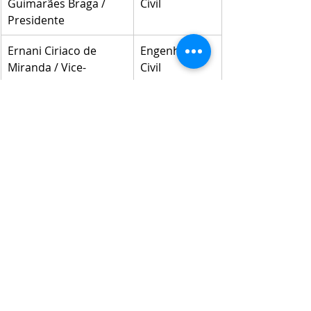
Guimarães Braga / 
Civil
Presidente
Ernani Ciriaco de 
Engenheiro 
Miranda / Vice-
Civil
Presidente
Gilberto Antonio do 
Engenheiro 
Nascimento / 1º 
Civil
Secretário
Raquel de Carvalho 
Engenheiro 
Brostel / 2ª Secretária
Civil
Carlo Renan Cáceres 
Engenheiro 
de Brites / 1º 
Ambiental
Tesoureiro
Aline Batista de 
Engenheiro 
Oliveira Soares / 2ª 
Civil