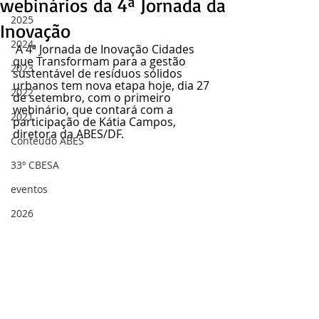
webinários da 4ª Jornada da
2025
Inovação
2024
 A 4ª Jornada de Inovação Cidades 
que Transformam para a gestão 
2023
sustentável de resíduos sólidos 
urbanos tem nova etapa hoje, dia 27 
2022
de setembro, com o primeiro 
webinário, que contará com a 
2021
participação de Kátia Campos, 
diretora da ABES/DF.
Conteúdo ABES
33º CBESA
eventos
2026