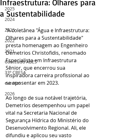
Infraestrutura: Olhares para
2025
a Sustentabilidade
2024
2023
"A coletânea "Água e Infraestrutura: 
Olhares para a Sustentabilidade" 
2022
presta homenagem ao Engenheiro 
2021
Demetrios Christofidis, renomado 
Especialista em Infraestrutura 
Conteúdo ABES
Sênior, que encerrou sua 
33º CBESA
inspiradora carreira profissional ao 
se aposentar em 2023. 
eventos
2026
Ao longo de sua notável trajetória, 
Demetrios desempenhou um papel 
vital na Secretaria Nacional de 
Segurança Hídrica do Ministério do 
Desenvolvimento Regional. Ali, ele 
difundiu e aplicou seu vasto 