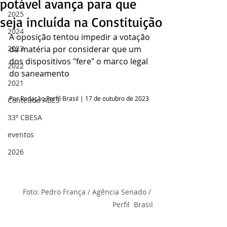
potável avança para que
2025
seja incluída na Constituição
2024
A oposição tentou impedir a votação 
2023
da matéria por considerar que um 
dos dispositivos "fere" o marco legal 
2022
do saneamento
2021
Por Redação Perfil Brasil | 17 de outubro de 2023
Conteúdo ABES
33º CBESA
eventos
2026
Foto: Pedro França / Agência Senado / 
Perfil  Brasil