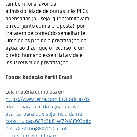
também foi a favor da 
admissibilidade de outras três PECs 
apensadas (ou seja, que tramitavam 
em conjunto com a proposta), por 
tratarem de conteúdo semelhante. 
Uma delas proíbe a privatização da 
água, ao dizer que o recurso "é um 
direito humano essencial à vida e 
insuscetível de privatização".
Fonte: Redação Perfil Brasil
Leia matéria completa em: 
https://www.terra.com.br/noticias/ccj
-da-camara-pec-da-agua-potavel-
avanca-para-que-seja-incluida-na-
constituicao,687c3b81ef72d8f093d8b
f54dc8724b6j8802f10.html?
utm_source=clipboard