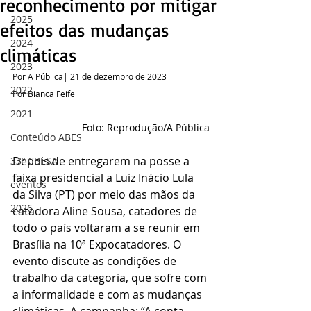
reconhecimento por mitigar
2025
efeitos das mudanças
2024
climáticas
2023
Por A Pública| 21 de dezembro de 2023 
2022
Por Bianca Feifel
2021
Foto: Reprodução/A Pública
Conteúdo ABES
Depois de entregarem na posse a 
33º CBESA
faixa presidencial a Luiz Inácio Lula 
eventos
da Silva (PT) por meio das mãos da 
2026
catadora Aline Sousa, catadores de 
todo o país voltaram a se reunir em 
Brasília na 10ª Expocatadores. O 
evento discute as condições de 
trabalho da categoria, que sofre com 
a informalidade e com as mudanças 