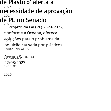
de Plástico’ alerta à
2025
necessidade de aprovação
2024
de PL no Senado
2023
O Projeto de Lei (PL) 2524/2022, 
2022
conforme a Oceana, oferece 
soluções para o problema da 
2021
poluição causada por plásticos
Conteúdo ABES
Renato Santana
33º CBESA
22/08/2023
eventos
2026