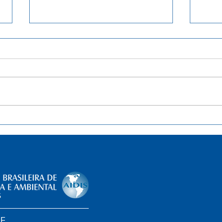
Separação de resíduos sólidos
List
de lixo será obrigatória do DF.
quas
Entenda
brasi
Soci
impl
legis
DF