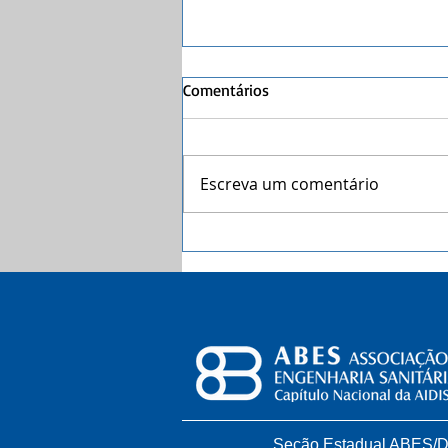
Comentários
Escreva um comentário
Coleta seletiva com catadores
faz dez anos no DF
Seção Estadual ABES/