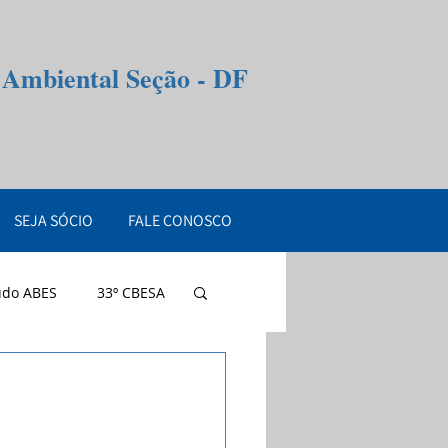
e Ambiental Seção - DF
SEJA SÓCIO
FALE CONOSCO
údo ABES
33º CBESA