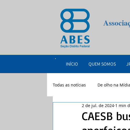
Associa
INÍCIO
QUEM SOMOS
J
Todas as notícias
De olho na Mídi
2 de jul. de 2024
1 min d
eventos
2026
CAESB bus