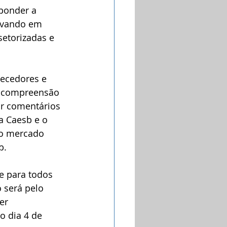
ponder a 
evando em 
etorizadas e 
necedores e 
a compreensão 
ar comentários 
a Caesb e o 
 no mercado 
b.
e para todos 
 será pelo 
er 
o dia 4 de 