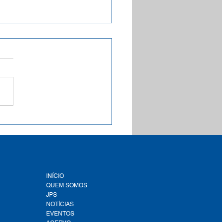
a inédita aponta que
e 1,9 mil municípios
leiros estão com a Tarifa
al de Água e Esgoto
ementada conforme a
lação federal
INÍCIO
QUEM SOMOS
JPS
NOTÍCIAS
EVENTOS