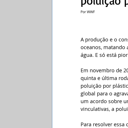
poluição 
Por WWF 
A produção e o con
oceanos, matando a
água. E só está pio
Em novembro de 202
quinta e última ro
poluição por plásti
global para o agra
um acordo sobre um
vinculativas, a polu
Para resolver essa 