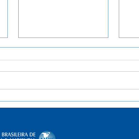
Terceiro curso da série
Apre
entenda o Sinisa atraiu 33
pale
interessados
Lago
disp