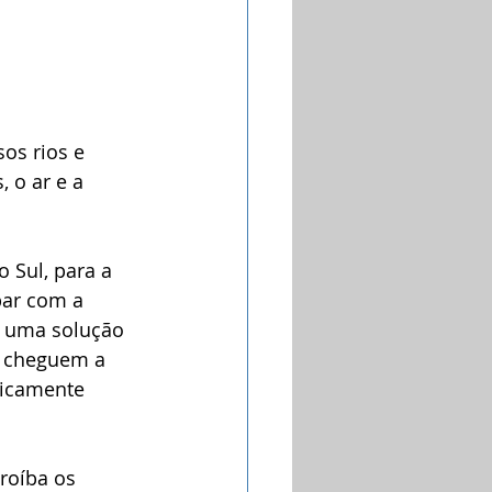
os rios e 
 o ar e a 
 Sul, para a 
bar com a 
r uma solução 
s cheguem a 
dicamente 
roíba os 