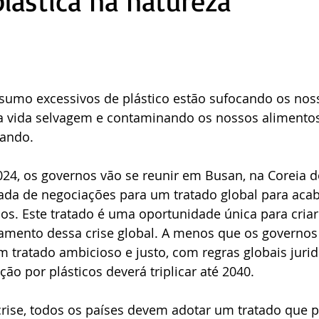
plástica na natureza
sumo excessivos de plástico estão sufocando os noss
 vida selvagem e contaminando os nossos alimentos,
rando.
4, os governos vão se reunir em Busan, na Coreia do
dada de negociações para um tratado global para aca
cos. Este tratado é uma oportunidade única para cria
vamento dessa crise global. A menos que os governo
 tratado ambicioso e justo, com regras globais juri
ição por plásticos deverá triplicar até 2040.
crise, todos os países devem adotar um tratado que p