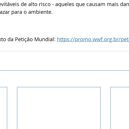
 evitáveis de alto risco - aqueles que causam mais da
azar para o ambiente.
xto da Petição Mundial: 
https://promo.wwf.org.br/pet