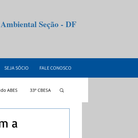
e Ambiental Seção - DF
SEJA SÓCIO
FALE CONOSCO
údo ABES
33º CBESA
om a