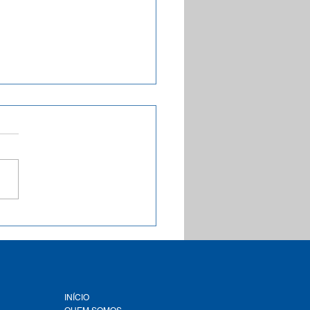
sentações dos
strantes do Seminário
 Paranoá em Debate
oníveis
INÍCIO