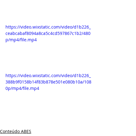
https://video.wixstatic.com/video/d1b226_
ceabcabaf8094a8ca5c4cd597867c1b2/480
p/mp4/file.mp4
https://video.wixstatic.com/video/d1b226_
388b9f0158b14f83b878e501e080b10a/108
0p/mp4/file.mp4
Conteúdo ABES