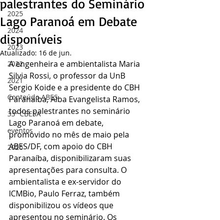
palestrantes do Seminário
2025
Lago Paranoá em Debate
2024
disponíveis
2023
Atualizado:
16 de jun.
A engenheira e ambientalista Maria 
2022
Silvia Rossi, o professor da UnB 
2021
Sergio Koide e a presidente do CBH 
Conteúdo ABES
Paranaíba, Alba Evangelista Ramos, 
todos palestrantes no seminário 
33º CBESA
Lago Paranoá em debate, 
eventos
promovido no mês de maio pela 
ABES/DF, com apoio do CBH 
2026
Paranaíba, disponibilizaram suas 
apresentações para consulta. O 
ambientalista e ex-servidor do 
ICMBio, Paulo Ferraz, também 
disponibilizou os vídeos que 
apresentou no seminário. Os 