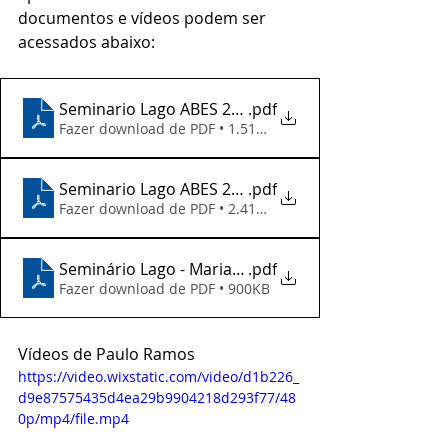
documentos e vídeos podem ser 
acessados abaixo:
Seminario Lago ABES 2026 - Sergio koide
.pdf
Fazer download de PDF • 1.51MB
Seminario Lago ABES 2026 - Alba E Ramos
.pdf
Fazer download de PDF • 2.41MB
Seminário Lago - Maria Silvia
.pdf
Fazer download de PDF • 900KB
Vídeos de Paulo Ramos
https://video.wixstatic.com/video/d1b226_
d9e87575435d4ea29b9904218d293f77/48
0p/mp4/file.mp4