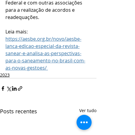
Federal e com outras associações 
para a realização de acordos e 
readequações. 
Leia mais: 
https://aesbe.org.br/novo/aesbe-
lanca-edicao-especial-da-revista-
sanear-e-analisa-as-perspectivas-
para-o-saneamento-no-brasil-com-
as-novas-gestoes/ 
2023
Posts recentes
Ver tudo