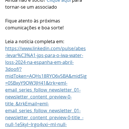
Ainda não é sócio? 
Clique aqui
 para 
tornar-se um associado
Fique atento às próximas 
comunicações e boa sorte!
Leia a notícia completa em: 
https://www.linkedin.com/pulse/abes
-levar%C3%A1-jps-para-o-iwa-water-
loss-2024-na-espanha-em-abril-
3doof/?
midToken=AQHs18RYO6v5BA&midSig
=05BxyY9QW3JH41&trk=eml-
email_series_follow_newsletter_01-
newsletter_content_preview-0-
title_&trkEmail=eml-
email_series_follow_newsletter_01-
newsletter_content_preview-0-title_-
null-1e5kyl~lrgo4vxi~ml-null-