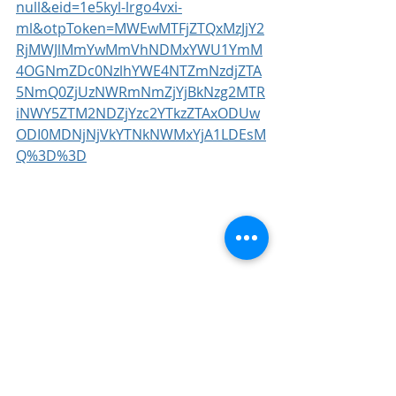
null&eid=1e5kyl-lrgo4vxi-
ml&otpToken=MWEwMTFjZTQxMzJjY2
RjMWJlMmYwMmVhNDMxYWU1YmM
4OGNmZDc0NzlhYWE4NTZmNzdjZTA
5NmQ0ZjUzNWRmNmZjYjBkNzg2MTR
iNWY5ZTM2NDZjYzc2YTkzZTAxODUw
ODI0MDNjNjVkYTNkNWMxYjA1LDEsM
Q%3D%3D
2024
De olho na Mídia