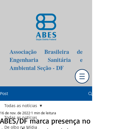
Associação Brasileira de
Engenharia Sanitária e
Ambiental Seção - DF
Post
Todas as notícias
16 de nov. de 2022
1 min de leitura
Todas as notícias
ABES/DF marca presença no
De olho na Mídia