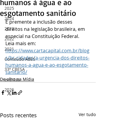
humanos à água e ao
2025
esgotamento sanitário
2024
É premente a inclusão desses 
2023
direitos na legislação brasileira, em 
especial na Constituição Federal. 
2022
Leia mais em: 
2021
https://www.cartacapital.com.br/blog
s/br-cidades/a-urgencia-dos-direitos-
Conteúdo ABES
humanos-a-agua-e-ao-esgotamento-
33º CBESA
sanitario/
De olho na Mídia
eventos
2026
Posts recentes
Ver tudo