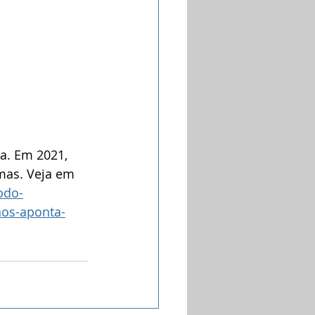
va. Em 2021, 
mas. Veja em 
odo-
nos-aponta-