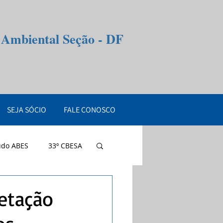
e Ambiental Seção - DF
SEJA SÓCIO
FALE CONOSCO
údo ABES
33º CBESA
etação