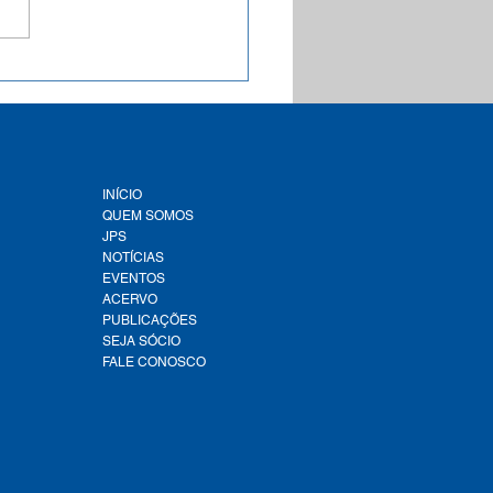
a inédita aponta que
e 1,9 mil municípios
leiros estão com a Tarifa
al de Água e Esgoto
ementada conforme a
lação federal
INÍCIO
QUEM SOMOS
JPS
NOTÍCIAS
EVENTOS
ACERVO
PUBLICAÇÕES
SEJA SÓCIO
FALE CONOSCO