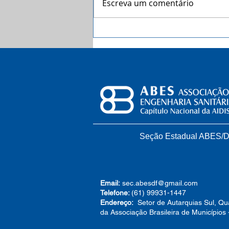
Escreva um comentário
Coleta seletiva com catadores
faz dez anos no DF
Seção Estadual ABES/
Email:
sec.abesdf@gmail.com
Telefone:
(61) 99931-1447
Endereço:
Setor de Autarquias Sul, Qua
da Associação Brasileira de Municípios 