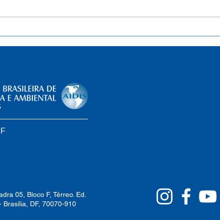
Separação de resíduos sólidos
List
de lixo será obrigatória do DF.
quas
Entenda
brasi
Soci
impl
legis
DF
dra 05, Bloco F, Térreo. Ed.
- Brasília, DF, 70070-910