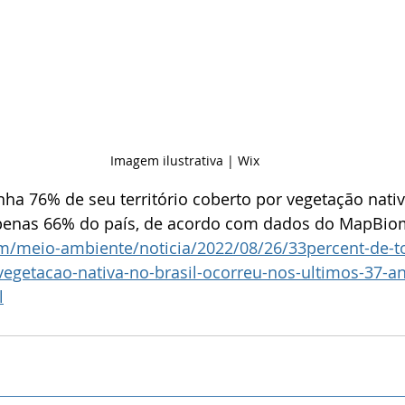
Imagem ilustrativa | Wix
inha 76% de seu território coberto por vegetação nati
penas 66% do país, de acordo com dados do MapBio
om/meio-ambiente/noticia/2022/08/26/33percent-de-t
getacao-nativa-no-brasil-ocorreu-nos-ultimos-37-a
l