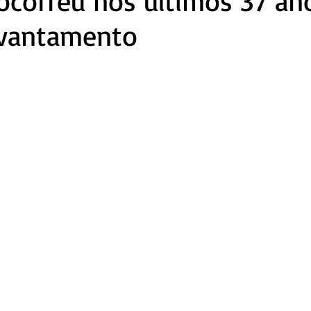
 ocorreu nos últimos 37 an
evantamento