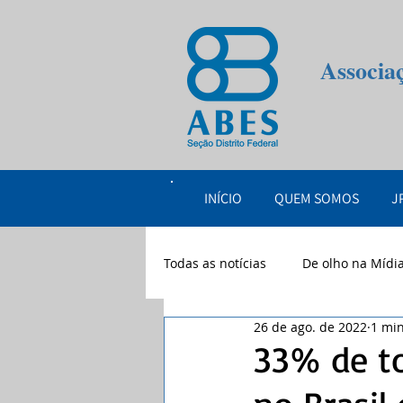
Associa
INÍCIO
QUEM SOMOS
J
Todas as notícias
De olho na Mídi
26 de ago. de 2022
1 min
eventos
2026
33% de t