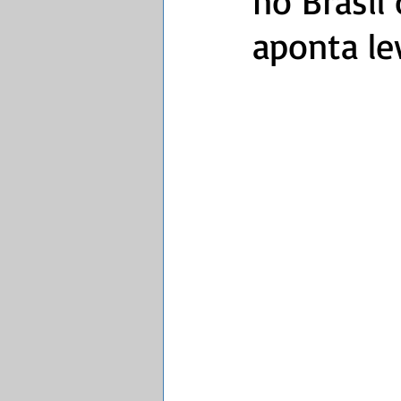
no Brasil
aponta l